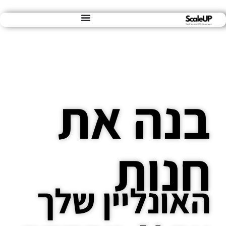
ה את
ות
נליין שלך